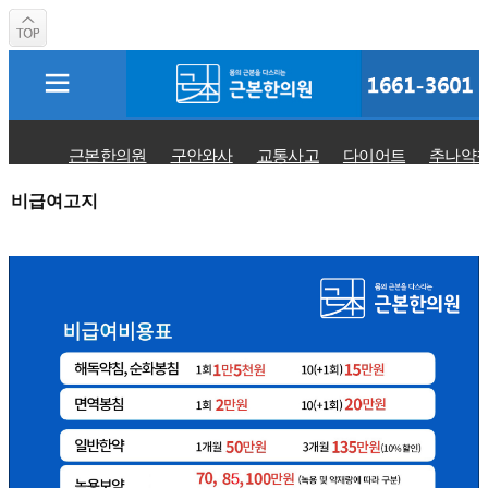
근본한의원
구안와사
교통사고
다이어트
추나약
비급여고지